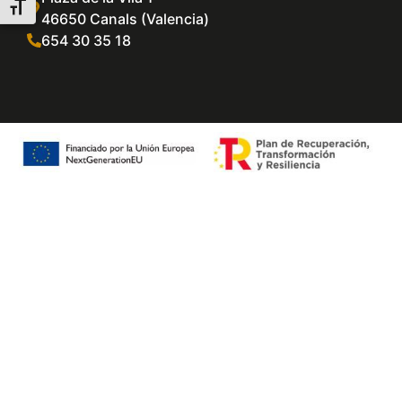
Alternar tamaño de letra
46650 Canals (Valencia)
654 30 35 18